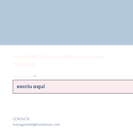
Assabenta't de les novetats amb correus
mensuals!
El teu mail
CONTACTE
management@nursduran.com