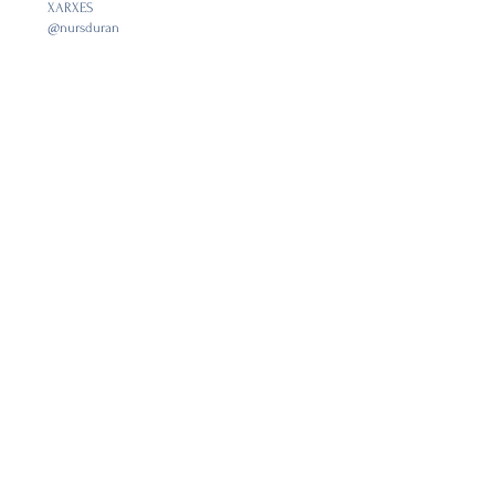
XARXES
@nursduran